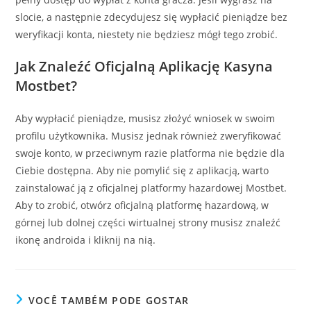
slocie, a następnie zdecydujesz się wypłacić pieniądze bez
weryfikacji konta, niestety nie będziesz mógł tego zrobić.
Jak Znaleźć Oficjalną Aplikację Kasyna
Mostbet?
Aby wypłacić pieniądze, musisz złożyć wniosek w swoim
profilu użytkownika. Musisz jednak również zweryfikować
swoje konto, w przeciwnym razie platforma nie będzie dla
Ciebie dostępna. Aby nie pomylić się z aplikacją, warto
zainstalować ją z oficjalnej platformy hazardowej Mostbet.
Aby to zrobić, otwórz oficjalną platformę hazardową, w
górnej lub dolnej części wirtualnej strony musisz znaleźć
ikonę androida i kliknij na nią.
VOCÊ TAMBÉM PODE GOSTAR