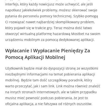
interfejs, który każdy nowicjusz może uchwycić, ale jeśli
napotkasz jakiekolwiek problemy, możesz skierować swoje
pytania do personelu pomocy technicznej. Szybko pomogą
Ci rozwiązać nawet najbardziej skomplikowany problem,
który pojawił się w trakcie gry. Teraz można dość łatwo
otworzyć wirtualną platformę hazardową Mostbet na swoim
urządzeniu mobilnym za pomocą dedykowanej aplikacji.
Wpłacanie I Wypłacanie Pieniędzy Za
Pomocą Aplikacji Mobilnej
Użytkownik będzie miał do dyspozycji stronę ze wszystkimi
niezbędnymi informacjami na temat pobierania aplikacji
mobilnej. Będzie tam dość szczegółowy poradnik, który
warto przeczytać, jak i sam link. Link można również znaleźć
na innych stronach internetowych, ale w takim przypadku
musisz mieć pewność podczas pobierania, że jest to
oficjalna aplikacja, a nie fałszywa od różnych oszustów.