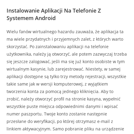
Instalowanie Aplikacji Na Telefonie Z
Systemem Android
Wielu fanów wirtualnego hazardu zauważa, że aplikacja ta
ma wiele przydatnych i przyjemnych zalet, z których warto
skorzystać. Po zainstalowaniu aplikacji na telefonie
użytkownika, należy ją otworzyć, ale potem zazwyczaj trzeba
się jeszcze zalogować, jeśli ma się już konto osobiste w tym
wirtualnym kasynie, lub zarejestrować. Niestety, w samej
aplikacji dostępne są tylko trzy metody rejestracji, wszystkie
takie same jak w wersji komputerowej, z wyjątkiem
tworzenia konta za pomocą jednego kliknięcia. Aby to
zrobić, należy otworzyć profil na stronie kasyna, wypełnić
wszystkie puste miejsca odpowiednimi danymi i wpisać
numer paszportu. Twoje konto zostanie następnie
przesłane do weryfikacji, po której otrzymasz e-mail z
linkiem aktywacyjnym. Samo pobranie pliku na urządzenie