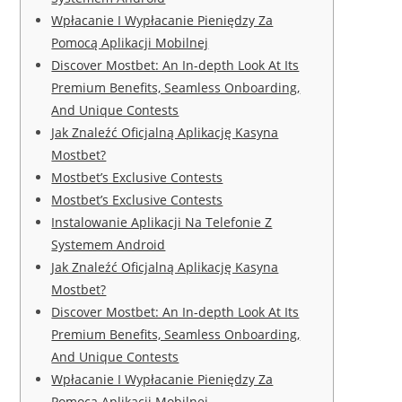
Wpłacanie I Wypłacanie Pieniędzy Za
Pomocą Aplikacji Mobilnej
Discover Mostbet: An In-depth Look At Its
Premium Benefits, Seamless Onboarding,
And Unique Contests
Jak Znaleźć Oficjalną Aplikację Kasyna
Mostbet?
Mostbet’s Exclusive Contests
Mostbet’s Exclusive Contests
Instalowanie Aplikacji Na Telefonie Z
Systemem Android
Jak Znaleźć Oficjalną Aplikację Kasyna
Mostbet?
Discover Mostbet: An In-depth Look At Its
Premium Benefits, Seamless Onboarding,
And Unique Contests
Wpłacanie I Wypłacanie Pieniędzy Za
Pomocą Aplikacji Mobilnej