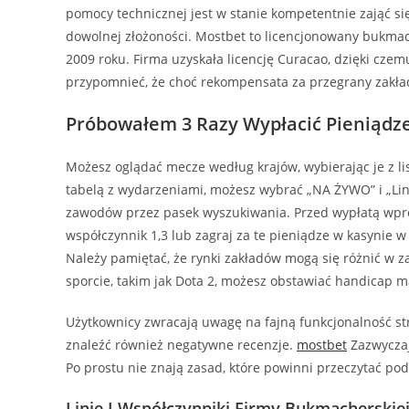
pomocy technicznej jest w stanie kompetentnie zająć się
dowolnej złożoności. Mostbet to licencjonowany bukmac
2009 roku. Firma uzyskała licencję Curacao, dzięki czem
przypomnieć, że choć rekompensata za przegrany zakład 
Próbowałem 3 Razy Wypłacić Pieniądze
Możesz oglądać mecze według krajów, wybierając je z lis
tabelą z wydarzeniami, możesz wybrać „NA ŻYWO” i „Lin
zawodów przez pasek wyszukiwania. Przed wypłatą wpr
współczynnik 1,3 lub zagraj za te pieniądze w kasynie 
Należy pamiętać, że rynki zakładów mogą się różnić w za
sporcie, takim jak Dota 2, możesz obstawiać handicap 
Użytkownicy zwracają uwagę na fajną funkcjonalność str
znaleźć również negatywne recenzje.
mostbet
Zazwyczaj
Po prostu nie znają zasad, które powinni przeczytać podc
Linie I Współczynniki Firmy Bukmacherskie