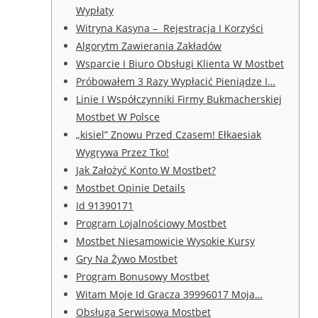
Wypłaty
Witryna Kasyna – Rejestracja I Korzyści
Algorytm Zawierania Zakładów
Wsparcie I Biuro Obsługi Klienta W Mostbet
Próbowałem 3 Razy Wypłacić Pieniądze I…
Linie I Współczynniki Firmy Bukmacherskiej
Mostbet W Polsce
„kisiel” Znowu Przed Czasem! Ełkaesiak
Wygrywa Przez Tko!
Jak Założyć Konto W Mostbet?
Mostbet Opinie Details
Id 91390171
Program Lojalnościowy Mostbet
Mostbet Niesamowicie Wysokie Kursy
Gry Na Żywo Mostbet
Program Bonusowy Mostbet
Witam Moje Id Gracza 39996017 Moja…
Obsługa Serwisowa Mostbet