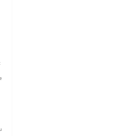
c
e
u