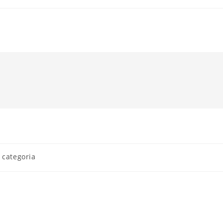
ia
 categoria