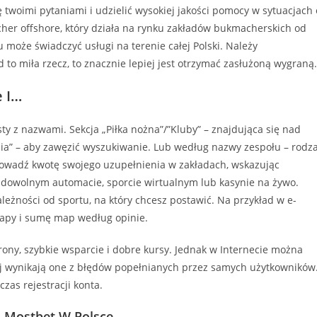
 twoimi pytaniami i udzielić wysokiej jakości pomocy w sytuacjach 
her offshore, który działa na rynku zakładów bukmacherskich od
u może świadczyć usługi na terenie całej Polski. Należy
to miła rzecz, to znacznie lepiej jest otrzymać zasłużoną wygraną.
 I…
ty z nazwami. Sekcja „Piłka nożna”/”Kluby” – znajdująca się nad
ia” – aby zawęzić wyszukiwanie. Lub według nazwy zespołu – rodza
owadź kwotę swojego uzupełnienia w zakładach, wskazując
w dowolnym automacie, sporcie wirtualnym lub kasynie na żywo.
leżności od sportu, na który chcesz postawić. Na przykład w e-
mapy i sumę map według opinie.
ony, szybkie wsparcie i dobre kursy. Jednak w Internecie można
 wynikają one z błędów popełnianych przez samych użytkowników
zas rejestracji konta.
j Mostbet W Polsce