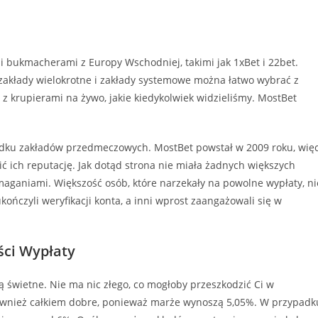
bukmacherami z Europy Wschodniej, takimi jak 1xBet i 22bet.
zakłady wielokrotne i zakłady systemowe można łatwo wybrać z
 z krupierami na żywo, jakie kiedykolwiek widzieliśmy. MostBet
padku zakładów przedmeczowych. MostBet powstał w 2009 roku, wię
ić ich reputację. Jak dotąd strona nie miała żadnych większych
maganiami. Większość osób, które narzekały na powolne wypłaty, ni
kończyli weryfikacji konta, a inni wprost zaangażowali się w
ści Wypłaty
ą świetne. Nie ma nic złego, co mogłoby przeszkodzić Ci w
również całkiem dobre, ponieważ marże wynoszą 5,05%. W przypadk