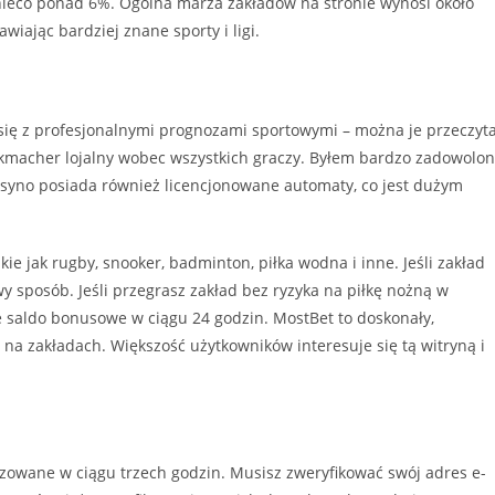
nieco ponad 6%. Ogólna marża zakładów na stronie wynosi około
wiając bardziej znane sporty i ligi.
ię z profesjonalnymi prognozami sportowymi – można je przeczyt
ukmacher lojalny wobec wszystkich graczy. Byłem bardzo zadowolon
asyno posiada również licencjonowane automaty, co jest dużym
ie jak rugby, snooker, badminton, piłka wodna i inne. Jeśli zakład
 sposób. Jeśli przegrasz zakład bez ryzyka na piłkę nożną w
e saldo bonusowe w ciągu 24 godzin. MostBet to doskonały,
na zakładach. Większość użytkowników interesuje się tą witryną i
lizowane w ciągu trzech godzin. Musisz zweryfikować swój adres e-