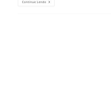
Официальный
Continue Lendo
Сайт
Популярного
Онлайн
Казино