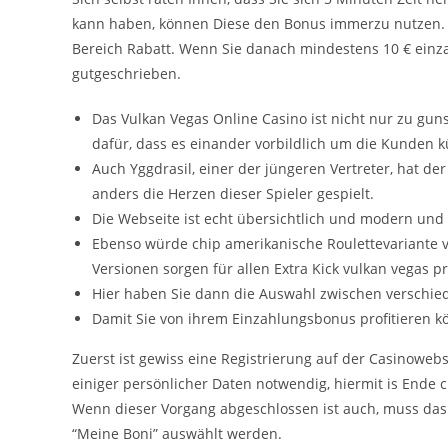
kann haben, können Diese den Bonus immerzu nutzen. 
Bereich Rabatt. Wenn Sie danach mindestens 10 € einza
gutgeschrieben.
Das Vulkan Vegas Online Casino ist nicht nur zu gu
dafür, dass es einander vorbildlich um die Kunden 
Auch Yggdrasil, einer der jüngeren Vertreter, hat de
anders die Herzen dieser Spieler gespielt.
Die Webseite ist echt übersichtlich und modern und 
Ebenso würde chip amerikanische Roulettevariante v
Versionen sorgen für allen Extra Kick vulkan vegas 
Hier haben Sie dann die Auswahl zwischen verschi
Damit Sie von ihrem Einzahlungsbonus profitieren 
Zuerst ist gewiss eine Registrierung auf der Casinoweb
einiger persönlicher Daten notwendig, hiermit is Ende
Wenn dieser Vorgang abgeschlossen ist auch, muss das
“Meine Boni” auswählt werden.