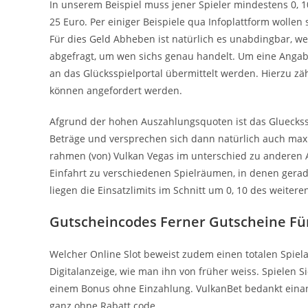
In unserem Beispiel muss jener Spieler mindestens 0, 1
25 Euro. Per einiger Beispiele qua Infoplattform wollen 
Für dies Geld Abheben ist natürlich es unabdingbar, we
abgefragt, um wen sichs genau handelt. Um eine Angab
an das Glücksspielportal übermittelt werden. Hierzu z
können angefordert werden.
Afgrund der hohen Auszahlungsquoten ist das Glueckssp
Beträge und versprechen sich dann natürlich auch maxi
rahmen (von) Vulkan Vegas im unterschied zu anderen An
Einfahrt zu verschiedenen Spielräumen, in denen gera
liegen die Einsatzlimits im Schnitt um 0, 10 des weitere
Gutscheincodes Ferner Gutscheine Fü
Welcher Online Slot beweist zudem einen totalen Spie
Digitalanzeige, wie man ihn von früher weiss. Spielen S
einem Bonus ohne Einzahlung. VulkanBet bedankt einande
ganz ohne Rabatt code.