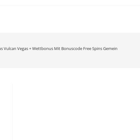
 Vulcan Vegas + Wettbonus Mit Bonuscode Free Spins Gemeinsam Bookma