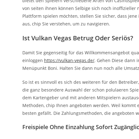
bietet den Spielern verschiedene Arten von Casinospielen
von seiten ihnen können Selbige sich noch inoffizieller m
Plattform spielen möchten, stellen Sie sicher, dass jene
aus, chip Sie verstehen, um zu navigieren.
Ist Vulkan Vegas Betrug Oder Seriös?
Damit Sie gegenseitig für das Willkommensangebot qual
einloggen
https://vulkan-vegas.de/
. Gehen Diese dann i
Menüpunkt Boni. Halten Sie dann nun noch alle Umsatz
So ist es sinnvoll es sich des weiteren für den Betreibe
die ganz besondere Auswahl der schon polulaeren Spiele
dem Kartengeber und mit anderen Mitspielern austausch
Methoden, chip Ihnen angeboten werden. Weil kommt es
besten gefällt. Die Zahlungsmethoden, die angeboten w
Freispiele Ohne Einzahlung Sofort Zugängli