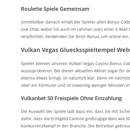
Roulette Spiele Gemeinsam
Unmittelbar danach erhält der Spieler allen Bonus Code 
Live Chat, wobei Sie auch im rahmen (von) einer E-Mail
verpflichtet. Verwenden Sie Ihren Bonus, um online e
Vulkan Vegas Gluecksspieltempel Web
Spieler können unseren Vulkan Vegas Casino Bonus Cod
auszuprobieren. Bei dieser aktuellen Aktion sogar für d
ebenso etwas bringt, ist natürlich klar. Denn im nächste
über ein Formular und ist inwendig weniger Minuten er
Vulkanbet 50 Freispiele Ohne Einzahlung
Die Auswahl der Spiele lädt dazu ein, dass Sie mit Si
dafür, dass die Echtgeld Casinos großzügige Boni wie 5
Konkurrenzkampf in der Branche. Die Betreiber gebrau