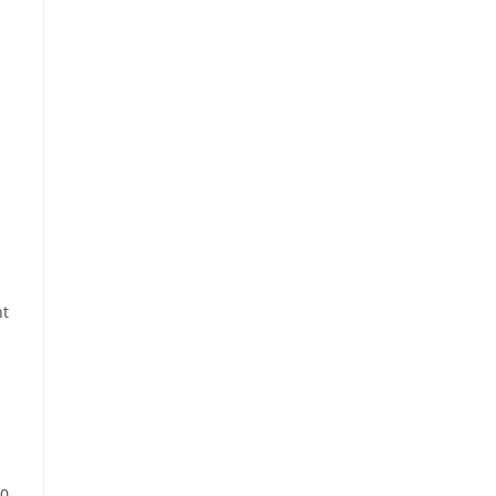
ht
10