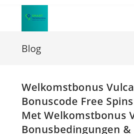
Ir
para
o
conteúdo
Blog
Welkomstbonus Vulca
Bonuscode Free Spi
Met Welkomstbonus V
Bonusbedingungen & G