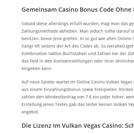
Gemeinsam Casino Bonus Code Ohne 
Sobald diese allerdings erfüllt wurden, mag man das g
Zahlungsmethode abheben. Man jedoch sollte darauf o
besitzen, bevor jene greifen. In so gut wie allen Online
hängt oft seitens der Art des Codes ab. So (veraltet) (g
Kombination taktlos Buchstaben und Zahlen bei der Zahlu
das Feld in den Kontoeinstellungen oder ihrer ähnlich
eingeben kann.
Auf neue Spieler wartet im Online Casino Vulkan Veg
aus einem Einzahlungsbonus sowie Freispielen. Klicken
zahlen den Mindestbeitrag von 7 € ein (oder höher, we
Erstellung jenes Textes gab das leider keinen Vulkan V
angebot.
Die Lizenz Im Vulkan Vegas Casino: Sc