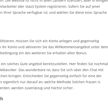
. Die Website ist nicht in allen Ländern lizenziert, aber in einige
itarbeiter (der stasi) System registrieren. Sofern Sie auf jener
 in Ihrer Sprache verfügbar ist, und wählen Sie diese eine, Sprache
ifizieren, müssen Sie sich ein Konto anlegen und gegenseitig
n Ihr Konto und aktivieren Sie das Willkommensangebot unter dem
bedingung ein des weiteren Sie erhalten allen Bonus.
r, ein solches Gute angebot bereitzustellen. Hier finden Sie nochmal
klassiker. Das wunderbare ist, dass Sie sich über den Chat mit
en bringen. Entscheiden Sie gegenseitig einfach für eine der
 eigentlich nur darauf an, welche Methode Solchen frauen is
erden, werden zuverlässig und höchst sicher.
ch