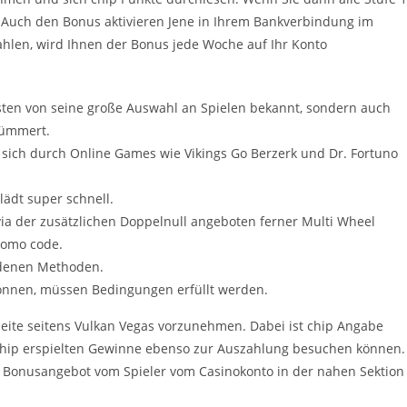
Auch den Bonus aktivieren Jene in Ihrem Bankverbindung im
hlen, wird Ihnen der Bonus jede Woche auf Ihr Konto
nsten von seine große Auswahl an Spielen bekannt, sondern auch
kümmert.
r sich durch Online Games wie Vikings Go Berzerk und Dr. Fortuno
lädt super schnell.
ia der zusätzlichen Doppelnull angeboten ferner Multi Wheel
promo code.
edenen Methoden.
können, müssen Bedingungen erfüllt werden.
seite seitens Vulkan Vegas vorzunehmen. Dabei ist chip Angabe
 chip erspielten Gewinne ebenso zur Auszahlung besuchen können.
 Bonusangebot vom Spieler vom Casinokonto in der nahen Sektion